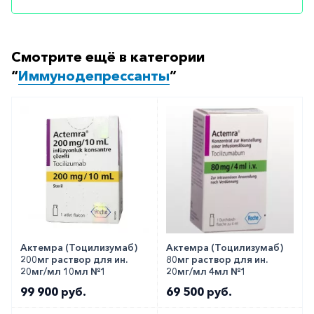
аптеку-партнёра в вашем городе. Для этого Вы
можете оформить бронирование на сайте или
заказать по телефону
8 800 301 52 86
(бесплатно
Смотрите ещё в категории
с любого телефона по РФ)
“
Иммунодепрессанты
”
Актемра (Тоцилизумаб)
Актемра (Тоцилизумаб)
200мг раствор для ин.
80мг раствор для ин.
20мг/мл 10мл №1
20мг/мл 4мл №1
99 900 руб.
69 500 руб.