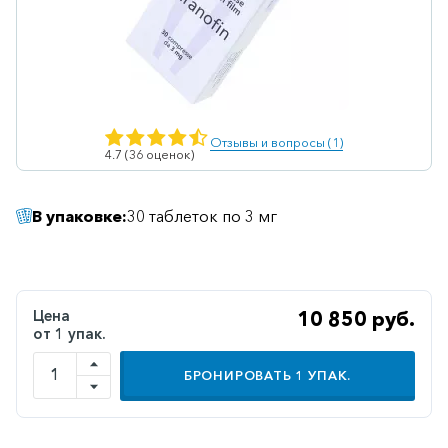
Ветеринарные
Витаминные
Гематологические
Гепатит
Отзывы и вопросы (1)
4.7 (36 оценок)
Гепатопротекторы
Гинекология
В упаковке:
30 таблеток по 3 мг
Гомеопатические
Гормональные
Дерматологические
Цена
10 850 руб.
от 1 упак.
Диабетические
БРОНИРОВАТЬ
1
УПАК.
Желудочно-
кишечные
Иммунодепрессанты