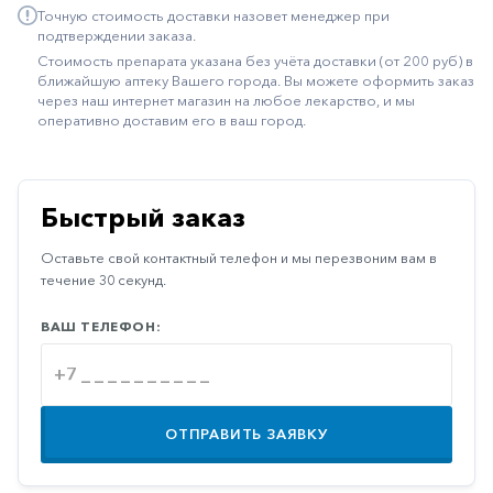
Точную стоимость доставки назовет менеджер при
Иммуностимуляторы
подтверждении заказа.
Стоимость препарата указана без учёта доставки (от 200 руб) в
Климактерические
ближайшую аптеку Вашего города. Вы можете оформить заказ
через наш интернет магазин на любое лекарство, и мы
Метаболизм
оперативно доставим его в ваш город.
Минеральный
обмен
Наружные
Быстрый заказ
средства
Оставьте свой контактный телефон и мы перезвоним вам в
Неврологические
течение 30 секунд.
Остеопороз
ВАШ ТЕЛЕФОН:
Офтальмология
Паркинсон
Противоаллергические
ОТПРАВИТЬ ЗАЯВКУ
Противовирусные