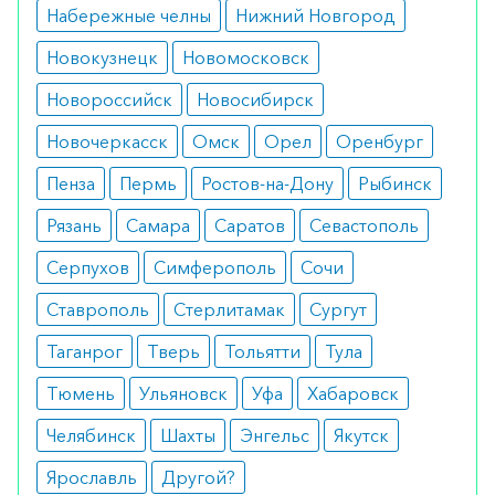
артрит при псориазе).
Набережные челны
Нижний Новгород
Противопоказания
Новокузнецк
Новомосковск
чувствительность к препаратам золота;
Новороссийск
Новосибирск
нарушения работы почек и печени;
заболевания крови;
Новочеркасск
Омск
Орел
Оренбург
тяжелые формы дерматита;
период беременности и лактации.
Пенза
Пермь
Ростов-на-Дону
Рыбинск
Побочные реакции
Рязань
Самара
Саратов
Севастополь
Серпухов
Симферополь
Сочи
анемия;
диарея;
Ставрополь
Стерлитамак
Сургут
тошнота;
рвота;
Таганрог
Тверь
Тольятти
Тула
фарингит;
аллергические реакции.
Тюмень
Ульяновск
Уфа
Хабаровск
Как оформить заказ?
Челябинск
Шахты
Энгельс
Якутск
Вы можете заказать препарат с доставкой в
Ярославль
Другой?