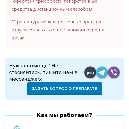
(офертой) приобрести лекарственные
горло-
средства дистанционным способом
нос
Хирургия
** рецептурные лекарственные препараты
отпускаются только при наличии рецепта
Щитовидная
железа
врача.
Нужна помощь? Не
стесняйтесь, пишите нам в
мессенджер:
ЗАДАТЬ ВОПРОС О ПРЕПАРАТЕ
Как мы работаем?