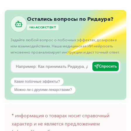
Противовоспалительные
Противогрибковые
Остались вопросы по Ридаура?
Противоопухолевые
AI-АССИСТЕНТ
Противоподагрические
Задайте любой вопрос о побочных эффектах, дозировке
Противорвотные
или взаимодействиях. Наша медицинская ИИ нейросеть
мгновенно проанализирует инструкции и даст точный ответ.
Противоэпилептические
Прочее
Спросить
Пульмонология
Какие побочные эффекты?
Сердечные
Можно ли с другими лекарствами?
Сосудистые
Тромбозы
* информация о товарах носит справочный
Урология
характер и не является предложением
Ухо-