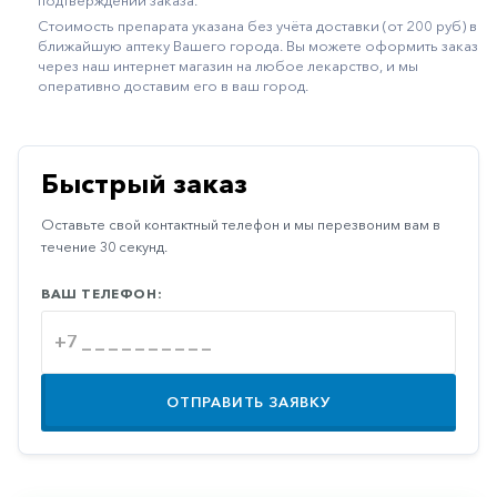
подтверждении заказа.
Иммуностимуляторы
Стоимость препарата указана без учёта доставки (от 200 руб) в
ближайшую аптеку Вашего города. Вы можете оформить заказ
Климактерические
через наш интернет магазин на любое лекарство, и мы
оперативно доставим его в ваш город.
Метаболизм
Минеральный
обмен
Быстрый заказ
Наружные
Оставьте свой контактный телефон и мы перезвоним вам в
средства
течение 30 секунд.
Неврологические
ВАШ ТЕЛЕФОН:
Остеопороз
Офтальмология
Паркинсон
ОТПРАВИТЬ ЗАЯВКУ
Противоаллергические
Противовирусные