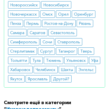
Новороссийск
Новосибирск
основного диагноза.
Новочеркасск
Омск
Орел
Оренбург
Особые указания
Пенза
Пермь
Ростов-на-Дону
Рязань
С осторожностью применяется при
Самара
Саратов
Севастополь
беременности и кормлении грудью. Грудное
вскармливание на период лечения
Симферополь
Сочи
Ставрополь
приостанавливают.
Стерлитамак
Сургут
Таганрог
Тверь
Медики о препарате
Тольятти
Тула
Тюмень
Ульяновск
Уфа
Рекомендуется при воспалительных
Хабаровск
Челябинск
Шахты
Энгельс
заболеваниях суставов. Врачи утверждают, что
Якутск
Ярославль
Другой?
препарат высокоэффективен и успешно прошел
все клинические исследования.
Как оформить заказ?
Смотрите ещё в категории
“
Иммунодепрессанты
”