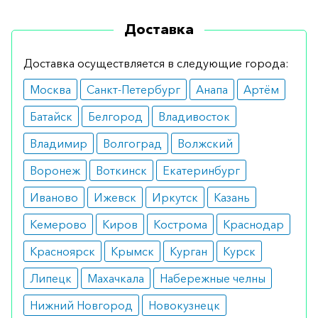
симптоматику.
Доставка
Противопоказания
Доставка осуществляется в следующие города:
Использовать могут все. Единственное
Москва
Санкт-Петербург
Анапа
Артём
ограничение – аллергия на один из
составляющих. Лечение также нужно отложить
Батайск
Белгород
Владивосток
при острых инфекционных процессах.
Владимир
Волгоград
Волжский
Побочные эффекты
Воронеж
Воткинск
Екатеринбург
В целом переносится хорошо. Изредка
Иваново
Ижевск
Иркутск
Казань
возможно появление головной боли и резких
Кемерово
Киров
Кострома
Краснодар
перепадов настроения.
Красноярск
Крымск
Курган
Курск
Режим дозирования
Липецк
Махачкала
Набережные челны
Вводится раствор подкожно. Минимальная
Нижний Новгород
Новокузнецк
дозировка – 150 мг. Доза зависит от массы тела и