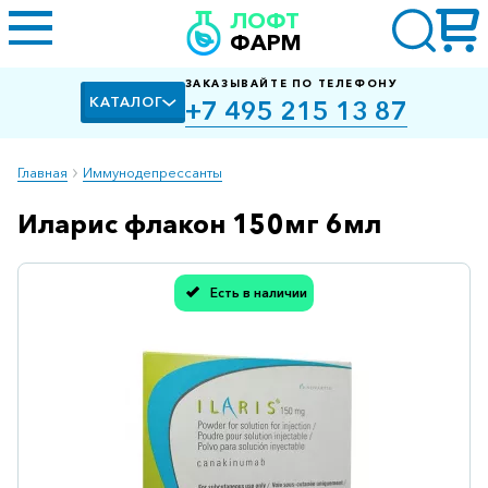
ЛОФТ
ФАРМ
ЗАКАЗЫВАЙТЕ ПО ТЕЛЕФОНУ
КАТАЛОГ
+7 495 215 13 87
Главная
Иммунодепрессанты
Иларис флакон 150мг 6мл
Алкоголизм,
курение
Альцгеймера
Есть в наличии
болезнь
Спасибо, мы учли Вашу оценку!
Антибактериальные
Артроз
Биологически
активные
добавки