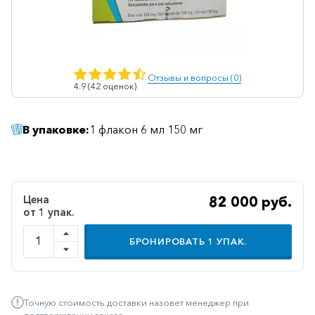
Ветеринарные
Витаминные
Гематологические
Отзывы и вопросы (0)
4.9 (42 оценок)
Гепатит
Гепатопротекторы
В упаковке:
1 флакон 6 мл 150 мг
Гинекология
Гомеопатические
Гормональные
Цена
82 000 руб.
от 1 упак.
Дерматологические
Диабетические
БРОНИРОВАТЬ
1
УПАК.
Желудочно-
кишечные
Точную стоимость доставки назовет менеджер при
Иммунодепрессанты