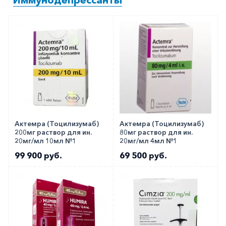
Вы можете заказать препарат с доставкой в
аптеку-партнёра в вашем городе. Для этого Вы
можете оформить бронирование на сайте или
заказать по телефону
8 800 301 52 86
(бесплатно
с любого телефона по РФ)
Актемра (Тоцилизумаб)
Актемра (Тоцилизумаб)
200мг раствор для ин.
80мг раствор для ин.
20мг/мл 10мл №1
20мг/мл 4мл №1
99 900 руб.
69 500 руб.