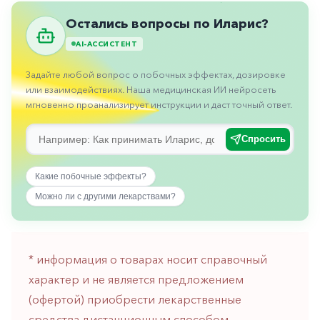
Противовоспалительные
Остались вопросы по Иларис?
Противогрибковые
AI-АССИСТЕНТ
Противоопухолевые
Задайте любой вопрос о побочных эффектах, дозировке
Противоподагрические
или взаимодействиях. Наша медицинская ИИ нейросеть
мгновенно проанализирует инструкции и даст точный ответ.
Противорвотные
Противоэпилептические
Спросить
Прочее
Какие побочные эффекты?
Пульмонология
Можно ли с другими лекарствами?
Сердечные
Сосудистые
* информация о товарах носит справочный
Тромбозы
характер и не является предложением
Урология
(офертой) приобрести лекарственные
Ухо-
средства дистанционным способом