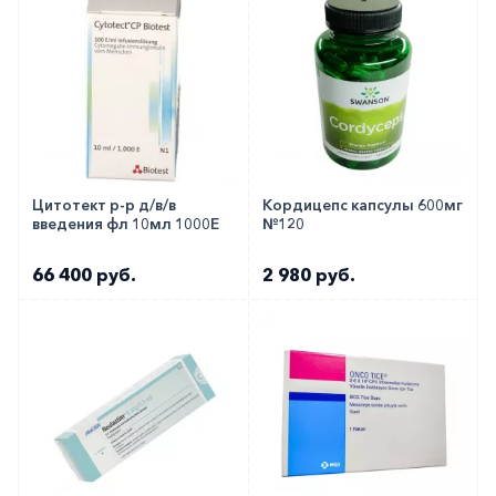
Цитотект р-р д/в/в
Кордицепс капсулы 600мг
введения фл 10мл 1000Е
№120
66 400 руб.
2 980 руб.