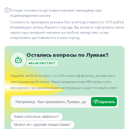
Иммуностимуляторы
Точную стоимость доставки назовет менеджер при
подтверждении заказа.
Климактерические
Стоимость препарата указана без учёта доставки (от 200 руб) в
Метаболизм
ближайшую аптеку Вашего города. Вы можете оформить заказ
через наш интернет магазин на любое лекарство, и мы
Минеральный
оперативно доставим его в ваш город.
обмен
Наружные
Остались вопросы по Луивак?
средства
AI-АССИСТЕНТ
Неврологические
Задайте любой вопрос о побочных эффектах, дозировке
Остеопороз
или взаимодействиях. Наша медицинская ИИ нейросеть
мгновенно проанализирует инструкции и даст точный ответ.
Офтальмология
Паркинсон
Спросить
Противоаллергические
Какие побочные эффекты?
Противовирусные
Можно ли с другими лекарствами?