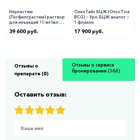
Неуластим
ОнкоТайс БЦЖ (OncoTice
(Пэгфилграстим) раствор
BCG) :: Уро-БЦЖ аналог ::
для инъекций 10 мг/мл 0,6
1 флакон
мл №1
39 600 руб.
17 900 руб.
Отзывы о сервисе
Отзывы о
бронирования (568)
препарате (0)
Оставить отзыв: