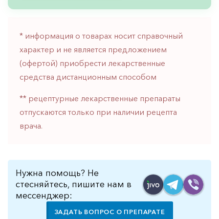
Противовоспалительные
Противогрибковые
* информация о товарах носит справочный
Противоопухолевые
характер и не является предложением
Противоподагрические
(офертой) приобрести лекарственные
Противорвотные
средства дистанционным способом
Противоэпилептические
** рецептурные лекарственные препараты
Прочее
отпускаются только при наличии рецепта
врача.
Пульмонология
Сердечные
Сосудистые
Нужна помощь? Не
Тромбозы
стесняйтесь, пишите нам в
мессенджер:
Урология
ЗАДАТЬ ВОПРОС О ПРЕПАРАТЕ
Ухо-