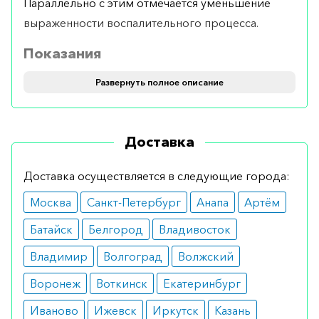
Параллельно с этим отмечается уменьшение
выраженности воспалительного процесса.
Показания
Развернуть полное описание
Используется в составе комплексной терапии
для повышения иммунитета при его снижении
на фоне длительно протекающей инфекции
Доставка
верхних дыхательных путей с частыми
рецидивами.
Доставка осуществляется в следующие города:
Противопоказания
Москва
Санкт-Петербург
Анапа
Артём
Препарат практически не имеет
Батайск
Белгород
Владивосток
противопоказаний. Не следует использовать его
Владимир
Волгоград
Волжский
при беременности, а также у пациентов с
Воронеж
Воткинск
Екатеринбург
повышенной чувствительностью к компонентам
средства. Во время лактации ограничений не
Иваново
Ижевск
Иркутск
Казань