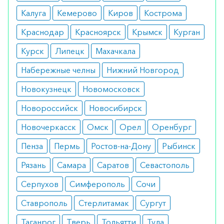
выявлено.
Калуга
Кемерово
Киров
Кострома
Побочные эффекты
Краснодар
Красноярск
Крымск
Курган
Соблюдение дозировки и отсутствие
Курск
Липецк
Махачкала
противопоказаний гарантирует низкий риск
Набережные челны
Нижний Новгород
появления побочных симптомов. В то же время
Новокузнецк
Новомосковск
крайне редко пациенты отмечают появление
высыпаний и болей в области желудка.
Новороссийск
Новосибирск
Режим дозирования
Новочеркасск
Омск
Орел
Оренбург
Пенза
Пермь
Ростов-на-Дону
Рыбинск
Назначается один раз в сутки на протяжении 28
дней. После этого следует перерыв также в 28
Рязань
Самара
Саратов
Севастополь
дней и повторный курс той же
Серпухов
Симферополь
Сочи
продолжительности. Таблетки следует
Ставрополь
Стерлитамак
Сургут
принимать, целиком, запивая небольшим
количеством чистой воды.
Таганрог
Тверь
Тольятти
Тула