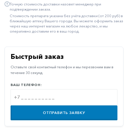
Точную стоимость доставки назовет менеджер при
Иммуностимуляторы
подтверждении заказа.
Стоимость препарата указана без учёта доставки (от 200 руб) в
Климактерические
ближайшую аптеку Вашего города. Вы можете оформить заказ
через наш интернет магазин на любое лекарство, и мы
Метаболизм
оперативно доставим его в ваш город.
Минеральный
обмен
Наружные
Быстрый заказ
средства
Оставьте свой контактный телефон и мы перезвоним вам в
Неврологические
течение 30 секунд.
Остеопороз
ВАШ ТЕЛЕФОН:
Офтальмология
Паркинсон
Противоаллергические
ОТПРАВИТЬ ЗАЯВКУ
Противовирусные