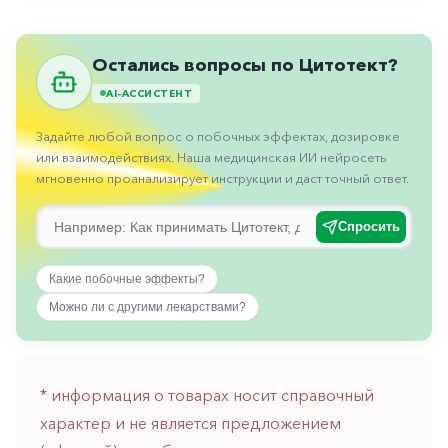
Противовоспалительные
Противогрибковые
Остались вопросы по Цитотект?
Противоопухолевые
AI-АССИСТЕНТ
Противоподагрические
Задайте любой вопрос о побочных эффектах, дозировке
Противорвотные
или взаимодействиях. Наша медицинская ИИ нейросеть
мгновенно проанализирует инструкции и даст точный ответ.
Противоэпилептические
Прочее
Спросить
Пульмонология
Какие побочные эффекты?
Сердечные
Можно ли с другими лекарствами?
Сосудистые
Тромбозы
* информация о товарах носит справочный
Урология
характер и не является предложением
Ухо-