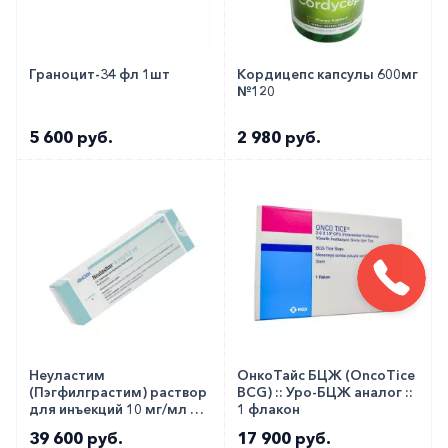
Граноцит-34 фл 1шт
Кордицепс капсулы 600мг
№120
5 600 руб.
2 980 руб.
Неуластим
ОнкоТайс БЦЖ (OncoTice
(Пэгфилграстим) раствор
BCG) :: Уро-БЦЖ аналог ::
для инъекций 10 мг/мл 0,6
1 флакон
мл №1
39 600 руб.
17 900 руб.