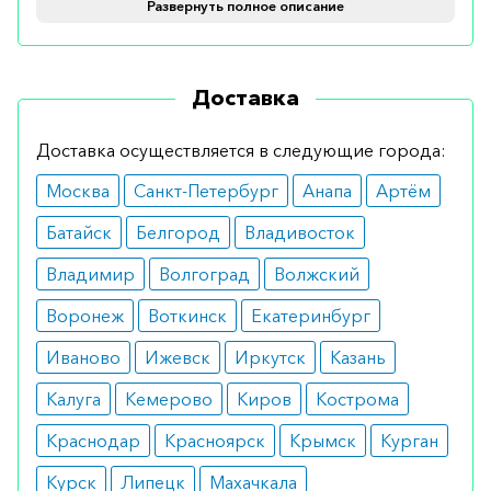
полувыведения может быть более коротким –
Развернуть полное описание
до 14 дней.
Форма выпуска
Доставка
Выпускается в растворе 10 мл (1000 Е) для
Доставка осуществляется в следующие города:
внутривенного введения.
Москва
Санкт-Петербург
Анапа
Артём
Применение и дозирование
Батайск
Белгород
Владивосток
Должен быть комнатной температуры. Начальная
Владимир
Волгоград
Волжский
скорость инфузии – не более 20 капель в минуту
Воронеж
Воткинск
Екатеринбург
(1 мл в минуту). Профилактика
цитомегаловирусной инфекции – однократно 1
Иваново
Ижевск
Иркутск
Казань
мл/кг, лечение ЦМВ-инфекции – однократно 2
Калуга
Кемерово
Киров
Кострома
мл/кг (лекарство вводят до исчезновения
Краснодар
Красноярск
Крымск
Курган
клинических проявлений).
Курск
Липецк
Махачкала
Показания