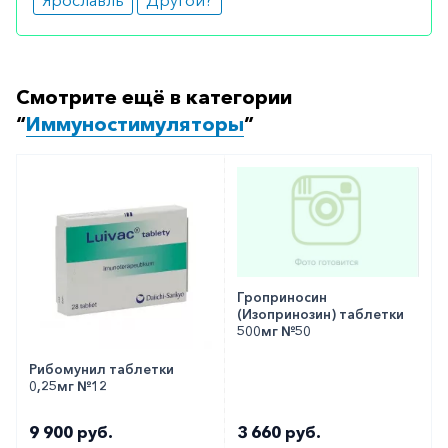
можете оформить бронирование на сайте или
заказать по телефону
8 800 301 52 86
(бесплатно
с любого телефона по РФ)
Смотрите ещё в категории
“
Иммуностимуляторы
”
Гроприносин
(Изопринозин) таблетки
500мг №50
Рибомунил таблетки
0,25мг №12
9 900 руб.
3 660 руб.