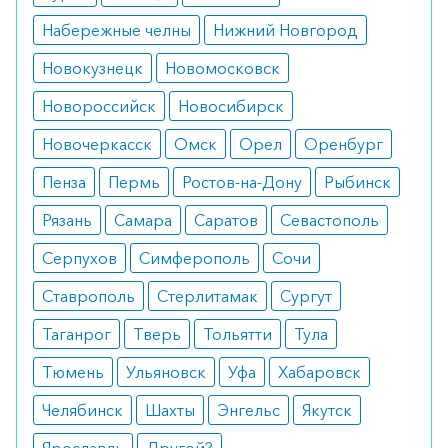
Набережные челны
Нижний Новгород
цитомегаловирусная инфекция;
иммуносупрессия (угнетение иммунитета);
Новокузнецк
Новомосковск
иммунодефицит;
ослабленный иммунитет.
Новороссийск
Новосибирск
Противопоказания
Новочеркасск
Омск
Орел
Оренбург
гиперчувствительность.
Пенза
Пермь
Ростов-на-Дону
Рыбинск
Побочные реакции
Рязань
Самара
Саратов
Севастополь
головные боли;
Серпухов
Симферополь
Сочи
повышение температуры;
Ставрополь
тошнота, рвота;
Стерлитамак
Сургут
боли в суставах;
Таганрог
Тверь
Тольятти
Тула
аллергические реакции.
Тюмень
Ульяновск
Уфа
Хабаровск
Как оформить заказ?
Челябинск
Шахты
Энгельс
Якутск
Вы можете заказать препарат с доставкой в
аптеку-партнёра в вашем городе. Для этого Вы
Ярославль
Другой?