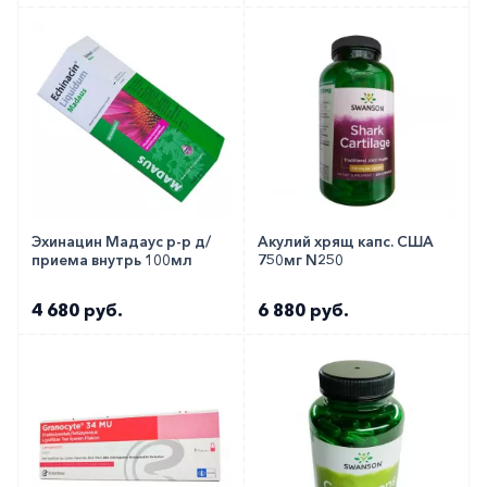
Эхинацин Мадаус р-р д/
Акулий хрящ капс. США
приема внутрь 100мл
750мг N250
4 680 руб.
6 880 руб.