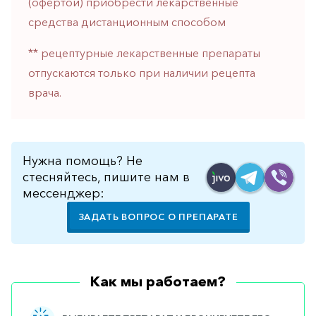
(офертой) приобрести лекарственные
горло-
средства дистанционным способом
нос
Хирургия
** рецептурные лекарственные препараты
отпускаются только при наличии рецепта
Щитовидная
железа
врача.
Нужна помощь? Не
стесняйтесь, пишите нам в
мессенджер:
ЗАДАТЬ ВОПРОС О ПРЕПАРАТЕ
Как мы работаем?