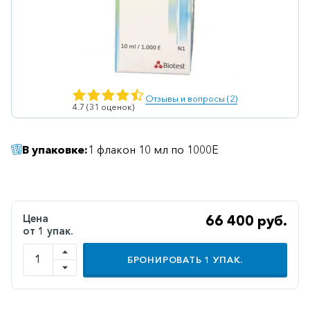
Ветеринарные
Витаминные
Гематологические
Гепатит
Отзывы и вопросы (2)
4.7 (31 оценок)
Гепатопротекторы
Гинекология
В упаковке:
1 флакон 10 мл по 1000Е
Гомеопатические
Гормональные
Дерматологические
Цена
66 400 руб.
от 1 упак.
Диабетические
БРОНИРОВАТЬ
1
УПАК.
Желудочно-
кишечные
Иммунодепрессанты