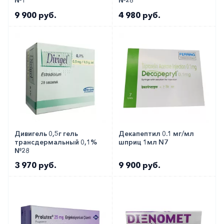
№1
№28
9 900 руб.
4 980 руб.
Дивигель 0,5г гель
Декапептил 0.1 мг/мл
трансдермальный 0,1%
шприц 1мл N7
№28
3 970 руб.
9 900 руб.