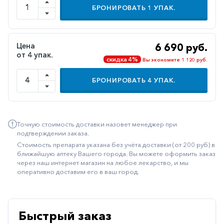
БРОНИРОВАТЬ
1
УПАК.
Иммуностимуляторы
Климактерические
Цена
6 690 руб.
Метаболизм
от 4 упак.
скидка 4%
Вы экономите 1 120 руб.
Минеральный
обмен
БРОНИРОВАТЬ
4
УПАК.
Наружные
средства
Неврологические
Точную стоимость доставки назовет менеджер при
подтверждении заказа.
Остеопороз
Стоимость препарата указана без учёта доставки (от 200 руб) в
ближайшую аптеку Вашего города. Вы можете оформить заказ
Офтальмология
через наш интернет магазин на любое лекарство, и мы
оперативно доставим его в ваш город.
Паркинсон
Противоаллергические
Противовирусные
Быстрый заказ