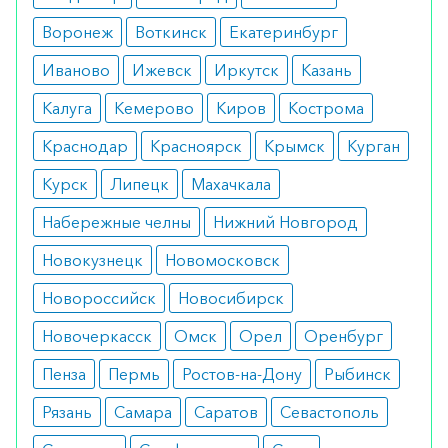
или на все тело;
непереносимость составляющих веществ.
Воронеж
Воткинск
Екатеринбург
Прежде чем использовать лекарство, следует
Иваново
Ижевск
Иркутск
Казань
сообщить врачу о хрупкости костей, высоком
Калуга
Кемерово
Киров
Кострома
кровяном давлении или заболевании печени, а
также при наличии сахарного диабета,
Краснодар
Красноярск
Крымск
Курган
поскольку лекарство может повысить уровень
Курск
Липецк
Махачкала
глюкозы в крови, что может ухудшить течение
Набережные челны
Нижний Новгород
заболевания.
Новокузнецк
Новомосковск
Как принимать
Новороссийск
Новосибирск
Рекомендуемая начальная доза колеблется от 10
Новочеркасск
Омск
Орел
Оренбург
мг до 40 мг и должна вводиться путем инъекции
в вену. Последующие дозы можно вводить
Пенза
Пермь
Ростов-на-Дону
Рыбинск
инъекцией в вену или в мышцу. Врач определит
Рязань
Самара
Саратов
Севастополь
дозу и частоту введения в зависимости от