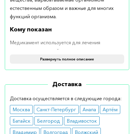
естественным образом и важные для многих
функций организма.
Кому показан
Медикамент используется для лечения
различных состояний, включая ревматические
заболевания, астму, тяжелые аллергические
Развернуть полное описание
реакции и состояния, поражающие глаза и кожу.
Противопоказания
Доставка
Лекарство запрещено назначать больным со
Доставка осуществляется в следующие города:
следующими диагностированными
Москва
Санкт-Петербург
Анапа
Артём
нарушениями:
Батайск
Белгород
Владивосток
инфекция, вызванная грибками, которая
распространилась на некоторые органы
Владимир
Волгоград
Волжский