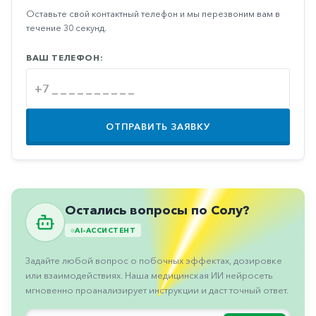
Противовоспалительные
Оставьте свой контактный телефон и мы перезвоним вам в
течение 30 секунд.
Противогрибковые
Противоопухолевые
ВАШ ТЕЛЕФОН:
Противоподагрические
Противорвотные
ОТПРАВИТЬ ЗАЯВКУ
Противоэпилептические
Прочее
Пульмонология
Остались вопросы по Солу?
Сердечные
AI-АССИСТЕНТ
Сосудистые
Задайте любой вопрос о побочных эффектах, дозировке
Тромбозы
или взаимодействиях. Наша медицинская ИИ нейросеть
Урология
мгновенно проанализирует инструкции и даст точный ответ.
Ухо-