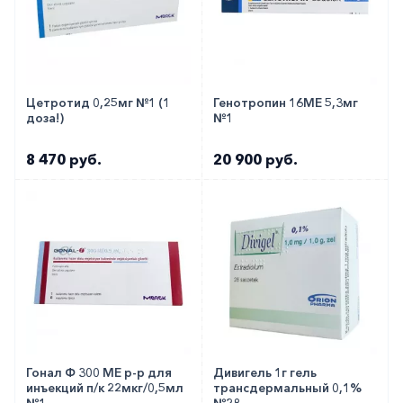
Цетротид 0,25мг №1 (1
Генотропин 16МЕ 5,3мг
доза!)
№1
8 470 руб.
20 900 руб.
Гонал Ф 300 МЕ р-р для
Дивигель 1г гель
инъекций п/к 22мкг/0,5мл
трансдермальный 0,1%