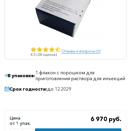
Ветеринарные
Витаминные
Гематологические
Гепатит
Гепатопротекторы
Отзывы и вопросы (0)
4.5 (28 оценок)
Гинекология
Гомеопатические
1 флакон с порошком для
В упаковке:
приготовления раствора для инъекций
Гормональные
Срок годности:
до 12.2029
Дерматологические
Диабетические
Желудочно-
кишечные
Цена
6 970 руб.
от 1 упак.
Иммунодепрессанты