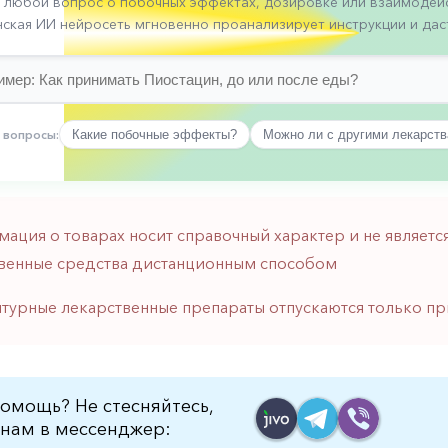
 любой вопрос о побочных эффектах, дозировке или взаимодейс
ская ИИ нейросеть мгновенно проанализирует инструкции и даст
 вопросы:
Какие побочные эффекты?
Можно ли с другими лекарст
мация о товарах носит справочный характер и не являе
венные средства дистанционным способом
птурные лекарственные препараты отпускаются только пр
омощь? Не стесняйтесь,
нам в мессенджер: