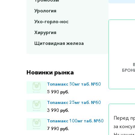
Урология
Ухо-горло-нос
Хирургия
Щитовидная железа
БРОНИ
Новинки рынка
Топамакс 50мг таб. №60
5 990 руб.
Топамакс 25мг таб. №60
3 990 руб.
Перед п
Топамакс 100мг таб. №60
за консу
7 990 руб.
На нашем