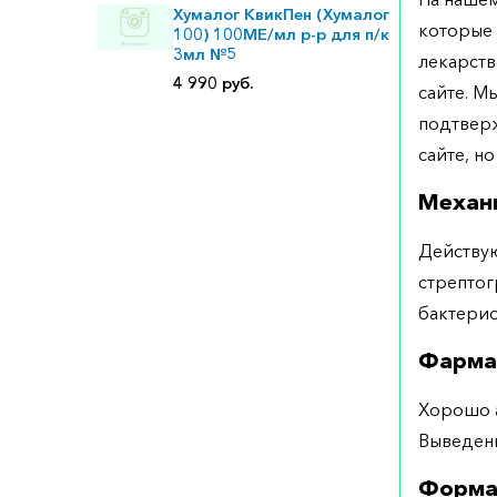
Хумалог КвикПен (Хумалог
которые 
100) 100МЕ/мл р-р для п/к
3мл №5
лекарств
4 990 руб.
сайте. М
подтверж
сайте, но
Механ
Действую
стрептог
бактерио
Фарма
Хорошо а
Выведени
Форма