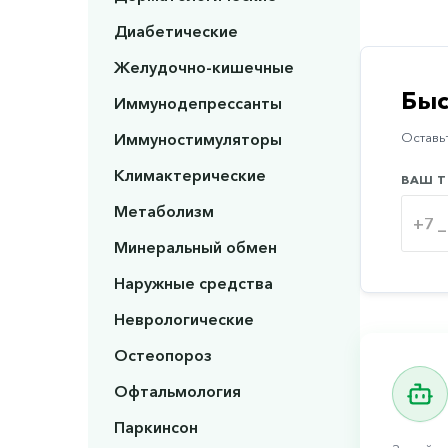
Диабетические
Желудочно-кишечные
Быс
Иммунодепрессанты
Иммуностимуляторы
Оставьт
Климактерические
ВАШ Т
Метаболизм
Минеральный обмен
Наружные средства
Неврологические
Остеопороз
Офтальмология
Паркинсон