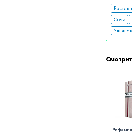
бер
лак
Ростов-
пов
Сочи
Побоч
Ульяно
дис
бол
сып
Смотрит
Как оф
Вы может
городе. 
заказать
Рифамп