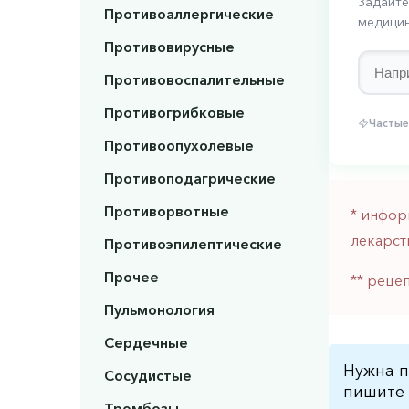
Задайте
Противоаллергические
медицин
Противовирусные
Противовоспалительные
Противогрибковые
Частые
Противоопухолевые
Противоподагрические
Противорвотные
* инфор
лекарст
Противоэпилептические
Прочее
** реце
Пульмонология
Сердечные
Нужна п
Сосудистые
пишите 
Тромбозы