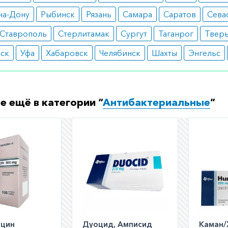
еменность;
тация;
на-Дону
Рыбинск
Рязань
Самара
Саратов
Сева
ышенная чувствительность к компонентам.
Ставрополь
Стерлитамак
Сургут
Таганрог
Твер
ные реакции
вск
Уфа
Хабаровск
Челябинск
Шахты
Энгельс
пептический синдром;
ь в животе;
ь на коже.
е ещё в категории “
Антибактериальные
”
ормить заказ?
е заказать препарат с доставкой в аптеку-партнёра в ва
Для этого Вы можете оформить бронирование на сайте и
 по телефону
8 800 301 52 86
(бесплатно с любого телефон
ицин
Дуоцид, Амписид
Каман/