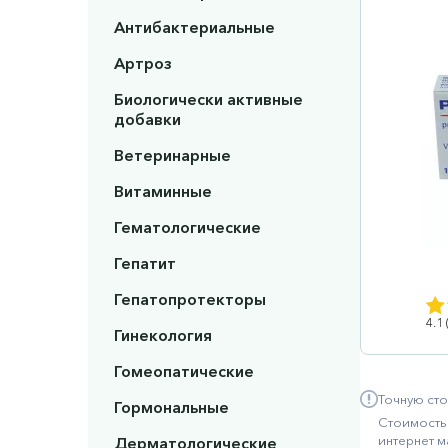
Антибактериальные
Артроз
Биологически активные
добавки
Ветеринарные
Витаминные
Гематологические
Гепатит
Гепатопротекторы
4.1
Гинекология
Гомеопатические
Точную сто
Гормональные
Стоимость 
интернет м
Дерматологические