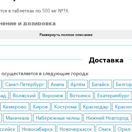
тся в таблетках по 500 мг №16.
ение и дозировка
Развернуть полное описание
т перорально. Взрослым показано 0,5–1 г препарата 3–4 
етям не рекомендован прием таблетированной формы.
ания
Доставка
екции, вызванные стафилококком и стрептококком;
 осуществляется в следующие города:
ококковые и менингококковые инфекции;
вмококковые инфекции;
Санкт-Петербург
Анапа
Артём
Батайск
Белго
ирская язва;
лбняк;
рад
Волжский
Воронеж
Воткинск
Екатеринбург
люш;
аплазмоз;
Кемерово
Киров
Кострома
Краснодар
Красно
оплазмозы, хламидиозы.
Махачкала
Набережные челны
Нижний Новгород
вопоказания
ссийск
Новосибирск
Новочеркасск
Омск
Орел