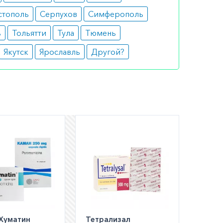
стополь
Серпухов
Симферополь
ь
Тольятти
Тула
Тюмень
Якутск
Ярославль
Другой?
шем
ли
а по РФ)
Хуматин
Тетрализал