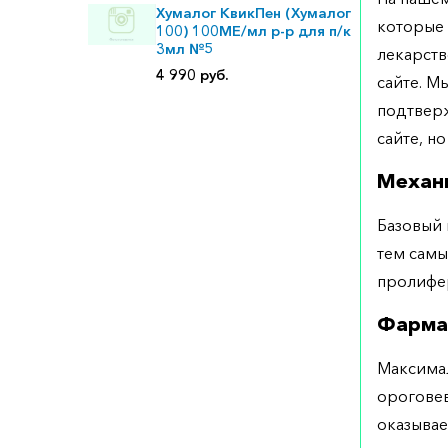
Хумалог КвикПен (Хумалог
которые 
100) 100МЕ/мл р-р для п/к
3мл №5
лекарств
4 990 руб.
сайте. М
подтверж
сайте, но
Механ
Базовый 
тем самы
пролифе
Фарма
Максимал
ороговев
оказывае