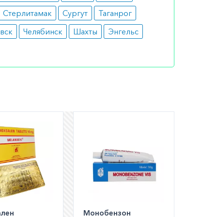
Стерлитамак
Сургут
Таганрог
вск
Челябинск
Шахты
Энгельс
шем
ли
а по РФ)
ален
Монобензон