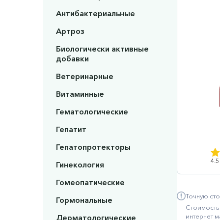
Антибактериальные
Артроз
Биологически активные
добавки
Ветеринарные
Витаминные
Гематологические
Гепатит
Гепатопротекторы
4.5
Гинекология
Гомеопатические
Точную сто
Гормональные
Стоимость 
интернет м
Дерматологические