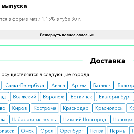
 выпуска
тся в форме мази 1,15% в тубе 30 г.
ение и дозировка
Развернуть полное описание
е количество мази наносится перед сном на предварит
ую пораженную кожу. Утром смывается малым количеств
Доставка
оды.
ание
 осуществляется в следующие города:
Санкт-Петербург
Анапа
Артём
Батайск
Белго
ранённые формы псориаза.
рад
Волжский
Воронеж
Воткинск
Екатеринбург
вопоказания
во
Киров
Кострома
Краснодар
Красноярск
К
и до 16 лет;
осинкразия к компонентам;
ала
Набережные челны
Нижний Новгород
Новокуз
екаменная болезнь;
тродермия и пустулы (псориатического генеза).
ркасск
Омск
Орел
Оренбург
Пенза
Пермь