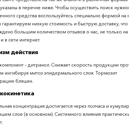
указаны в перечне ниже. Чтобы осуществить поиск нужно
енного средства воспользуйтесь специально формой на
ы гарантируем низкую стоимость и быструю доставку, что
дено большим количеством отзывов о нас, не только н
 и в сети интернет.
изм действия
компонент – дитранол. Снижает скорость продукции про
м ингибируя митоз эпидермального слоя. Тормозит
рацию бляшек.
кокинетика
ьная концентрация достигается через полчаса и кумулир
шем слое (в основном). Системного влияния практическ
т.