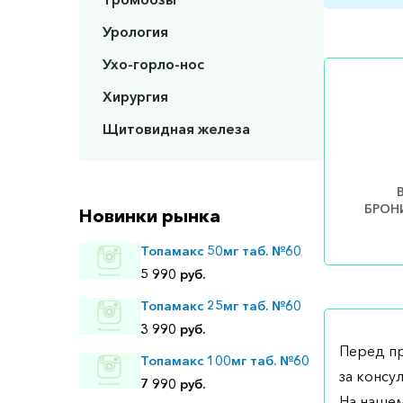
Урология
Ухо-горло-нос
Хирургия
Щитовидная железа
БРОНИ
Новинки рынка
Топамакс 50мг таб. №60
5 990 руб.
Топамакс 25мг таб. №60
3 990 руб.
Перед п
Топамакс 100мг таб. №60
за консу
7 990 руб.
На нашем