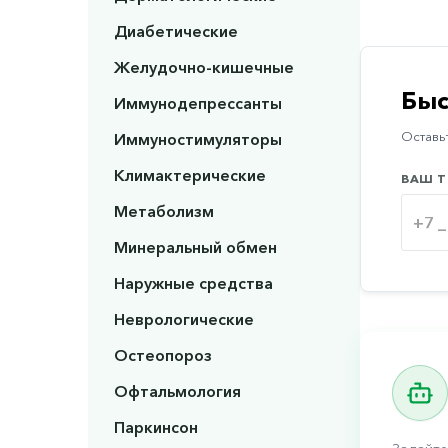
Диабетические
Желудочно-кишечные
Быс
Иммунодепрессанты
Иммуностимуляторы
Оставьт
Климактерические
ВАШ Т
Метаболизм
Минеральный обмен
Наружные средства
Неврологические
Остеопороз
Офтальмология
Паркинсон