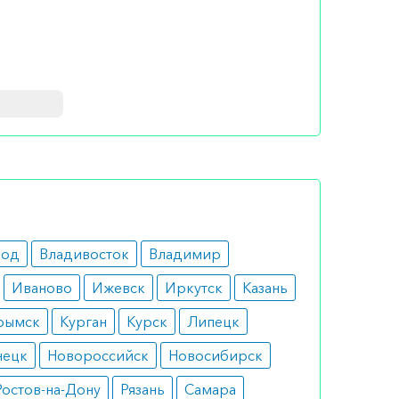
ельно
ом
род
Владивосток
Владимир
Иваново
Ижевск
Иркутск
Казань
рымск
Курган
Курск
Липецк
нецк
Новороссийск
Новосибирск
Ростов-на-Дону
Рязань
Самара