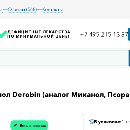
а
Отзывы (568)
Контакты
ДЕФИЦИТНЫЕ ЛЕКАРСТВА
+7 495 215 13 87
ПО МИНИМАЛЬНОЙ ЦЕНЕ!
ол Derobin (аналог Миканол, Псора
В упаковке:
1 т
Есть в наличии
асибо, мы учли Вашу оценку!