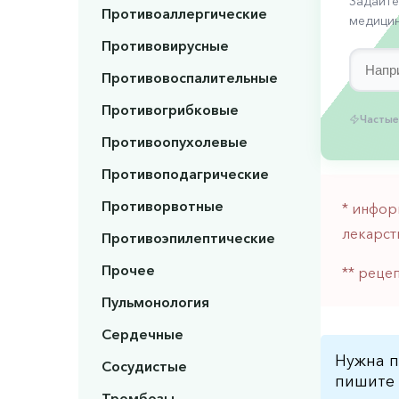
Задайте
Противоаллергические
медицин
Противовирусные
Противовоспалительные
Противогрибковые
Частые
Противоопухолевые
Противоподагрические
Противорвотные
* инфор
лекарст
Противоэпилептические
Прочее
** реце
Пульмонология
Сердечные
Нужна п
Сосудистые
пишите 
Тромбозы